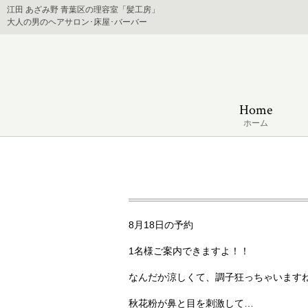
江田 あざみ野 青葉区の理容室「髪工房」
大人の男のヘアサロン･床屋･バーバー
Home
ホーム
8月18日の予約
1名様ご案内できますよ！！
なんだか涼しくて、調子狂っちゃいます
秋花粉が鼻と目を刺激して…