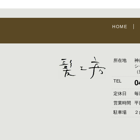
HOME
所在地
神
シ
（
TEL
0
定休日
毎
営業時間
平日
駐車場
２