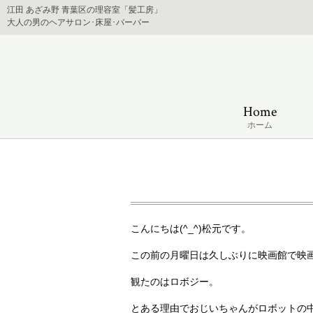
江田 あざみ野 青葉区の理容室「髪工房」
大人の男のヘアサロン･床屋･バーバー
Home
ホーム
こんにちは(^_^)松元です。
この前の月曜日は久しぶりに映画館で映
観たのはロボジー。
とある理由でおじいちゃんがロボットの中