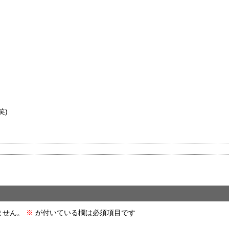
！
笑)
ません。
※
が付いている欄は必須項目です