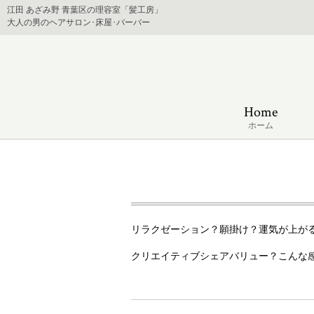
江田 あざみ野 青葉区の理容室「髪工房」
大人の男のヘアサロン･床屋･バーバー
Home
ホーム
リラクゼーション？願掛け？運気が上が
クリエイティブシェアバリュー？こんな