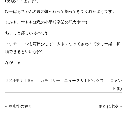
(笑)あ～～ぁ。(^^;
ひーばぁちゃんと裏の畑へ行って採ってきてくれたようです。
しかも、すももは私の小学校卒業の記念樹(^^)
ちょっと嬉しい♪(/ω＼*)
トウモロコシも毎日少しずつ大きくなってきたので次は一緒に収
穫できるといいな(^^)
ながしま
2014年 7月 9日 ｜ カテゴリー：
ニュース＆トピックス
｜
コメン
ト (0)
«
商店街の福引
雨だね七夕
»