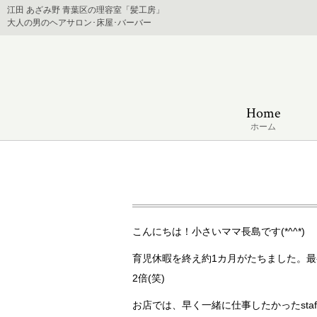
江田 あざみ野 青葉区の理容室「髪工房」
大人の男のヘアサロン･床屋･バーバー
Home
ホーム
こんにちは！小さいママ長島です(*^^*)
育児休暇を終え約1カ月がたちました。最
2倍(笑)
お店では、早く一緒に仕事したかったsta