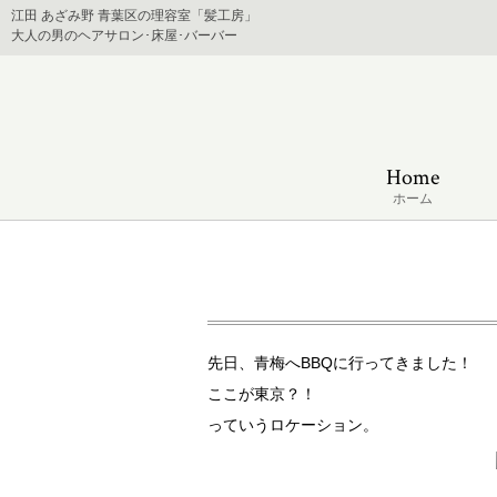
江田 あざみ野 青葉区の理容室「髪工房」
大人の男のヘアサロン･床屋･バーバー
Home
ホーム
先日、青梅へBBQに行ってきました！
ここが東京？！
っていうロケーション。