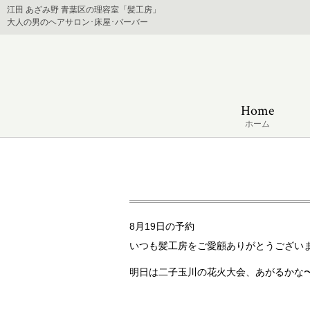
江田 あざみ野 青葉区の理容室「髪工房」
大人の男のヘアサロン･床屋･バーバー
Home
ホーム
8月19日の予約
いつも髪工房をご愛顧ありがとうござい
明日は二子玉川の花火大会、あがるかな