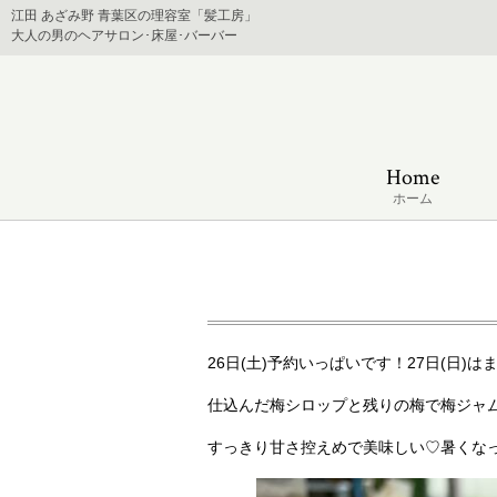
江田 あざみ野 青葉区の理容室「髪工房」
大人の男のヘアサロン･床屋･バーバー
Home
ホーム
26日(土)予約いっぱいです！27日(日
仕込んだ梅シロップと残りの梅で梅ジャ
すっきり甘さ控えめで美味しい♡暑くな